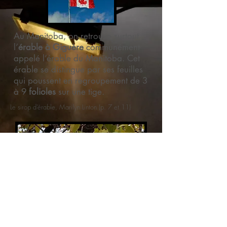
Au Manitoba, on retrouve surtout
l’
érable à Giguère
communément
appelé l’érable du Manitoba. Cet
érable se distingue par ses feuilles
qui poussent en regroupement de 3
à 9
folioles
sur une tige.
Le sirop d’érable, Marilyn Linton (p. 7 et 11)