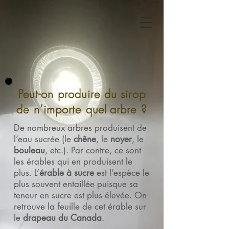
Peut-on produire du sirop
de n’importe quel
arbre ?
De nombreux arbres produisent de
l’eau sucrée (le
chêne
, le
noyer
, le
bouleau
, etc.). Par contre, ce sont
les érables qui en produisent le
plus. L’
érable à sucre
est l’espèce le
plus souvent entaillée puisque sa
teneur en sucre est plus élevée. On
retrouve la feuille de cet érable sur
le
drapeau du Canada
.